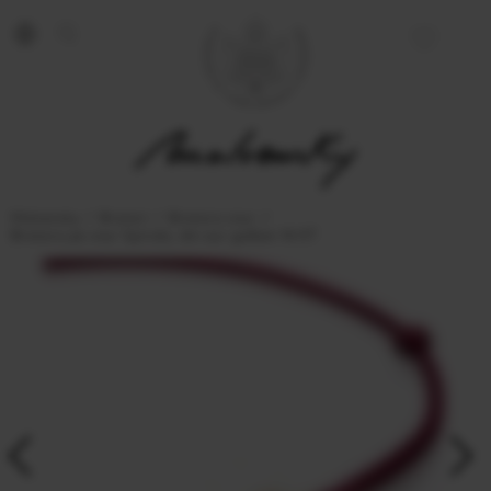
Malvensky
Bratari
Bratara snur
Bratara pe snur Spirala, din aur galben 14 KT