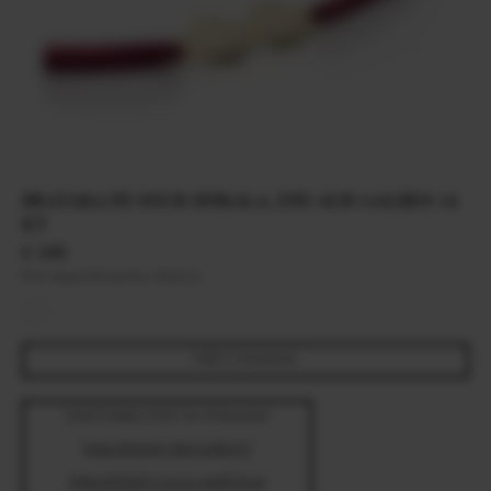
BRATARA PE SNUR SPIRALA, DIN AUR GALBEN 14
KT
€ 100
Pret disponibil pentru Austria
PRECOMANDA
DISPONIBILITATE IN MAGAZIN
MALVENSKY BUCURESTI
MALVENSKY CLUJ-NAPOCA