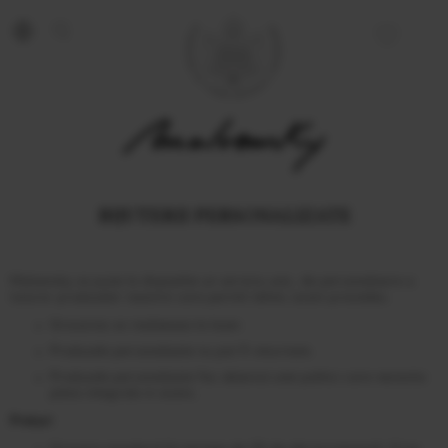
BIJUTERII PERSONALIZATE
Malvensky va pune la dispozitie un serviciu unic, de personalizare a
tuturor produselor noastre care permit tehnic acest procedeu.
Gravarea se realizeaza la laser.
Produsele personalizate nu pot fi returnate.
Produsele personalizate fac obiectul unei politici care necesita
plata integrala in avans.
Preturi