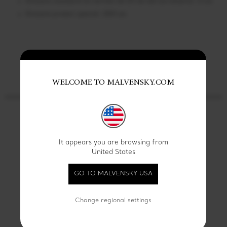
Gravare standard (in termen de 25 de zile lucratoare): 0 Lei
Gravare proiect special: 200 Lei.
WELCOME TO MALVENSKY.COM
GHID
BIJUTERII PERSONALIZATE
PROFILUL CORPORATIEI
DESPRE BRAND & DESIGNER
It appears you are browsing from
TABEL CU MARIMI
United States
MENTENANTA SI INTRETINERE
GO TO MALVENSKY USA
INTREBARI FRECVENTE
LIVRARI SI RETURURI
Change regional settings
CUM PLATESC
POLITICĂ DE CONFIDENȚIALITATE