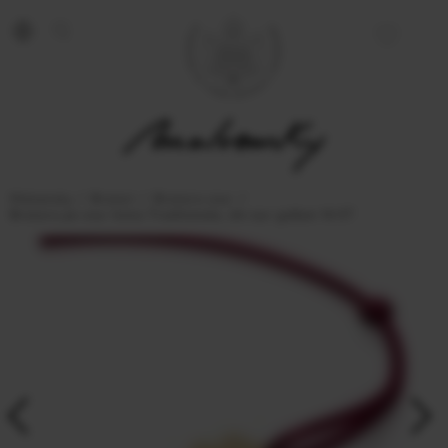
Malvensky
Bratari
Bratara snur
Bratara pe snur Inima Traditionala, din aur galben 14 KT