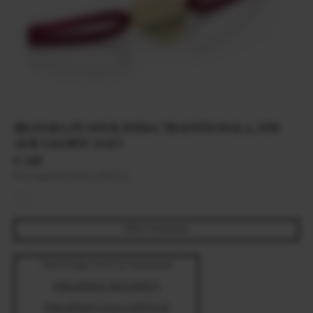
BRATARA PE SNUR INIMA TRADITIONALA, DIN
AUR GALBEN 14 KT
€ 100
Pret disponibil pentru Austria
PRECOMANDA
DISPONIBILITATE IN MAGAZIN
MALVENSKY BUCURESTI
MALVENSKY CLUJ-NAPOCA