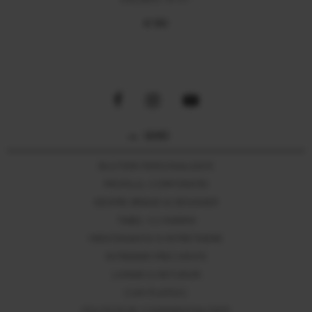
GALBEN 14 KT
€ 100
GHID
BIJUTERII PERSONALIZATE
PROFILUL CORPORATIEI
DESPRE BRAND & DESIGNER
TABEL CU MARIMI
MENTENANTA SI INTRETINERE
INTREBARI FRECVENTE
LIVRARI SI RETURURI
CUM PLATESC