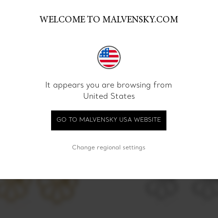
WELCOME TO MALVENSKY.COM
PRODUSE RECOMANDATE
It appears you are browsing from
United States
GO TO MALVENSKY USA WEBSITE
Change regional settings