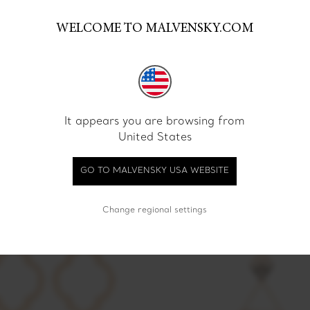
WELCOME TO MALVENSKY.COM
PRODUSE RECOMANDATE
It appears you are browsing from
United States
GO TO MALVENSKY USA WEBSITE
Change regional settings