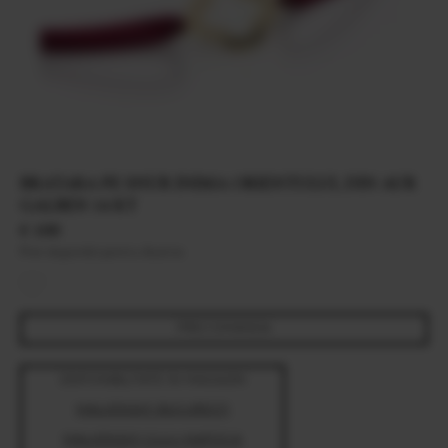
BRATARA PE SNUR INIMA ORIENTULUI, DIN AUR
GALBEN 14 KT
€ 100
Pret disponibil pentru Austria
PRECOMANDA
DISPONIBILITATE IN MAGAZIN
MALVENSKY BUCURESTI
MALVENSKY CLUJ-NAPOCA