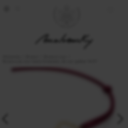
Malvensky
Bratari
Bratara snur
Bratara pe snur Inima Orientului, din aur galben 14 KT