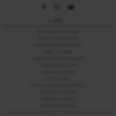
GHID
BIJUTERII PERSONALIZATE
PROFILUL CORPORATIEI
DESPRE BRAND & DESIGNER
TABEL CU MARIMI
MENTENANTA SI INTRETINERE
INTREBARI FRECVENTE
LIVRARI SI RETURURI
CUM PLATESC
POLITICĂ DE CONFIDENȚIALITATE
POLITICĂ DE COOKIES
TERMENI SI CONDITII
NOTA DE INFORMARE