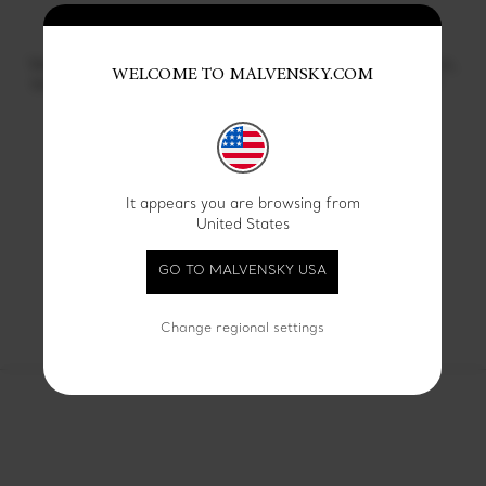
Verigheta Infinity Graphic,
Verigheta Infinity Graphic,
WELCOME TO MALVENSKY.COM
lata, din aur galben 14 KT
lata, din aur roz 14 KT
$ 1900
$ 1900
It appears you are browsing from
United States
Afiseaza
4
din 9 produse
GO TO MALVENSKY USA
VEZI TOATE PRODUSELE
Change regional settings