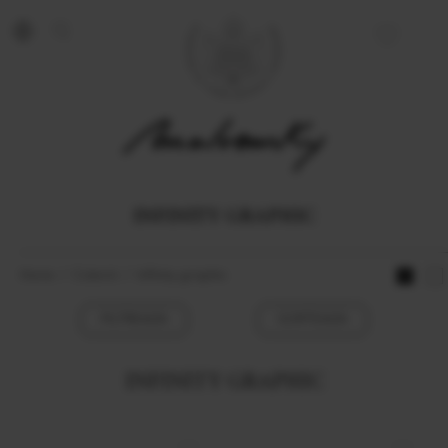
INFINITY GRAPHIC
Home
Colectii
Infinity graphic
FILTREAZA
SORTEAZA
INFINITY GRAPHIC