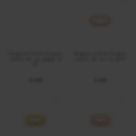
Verigheta Infinity Graphic,
Verigheta Infinity Graphic,
subtire, din aur galben 14
subtire, din aur roz 14 KT
KT
$ 1200
$ 1200