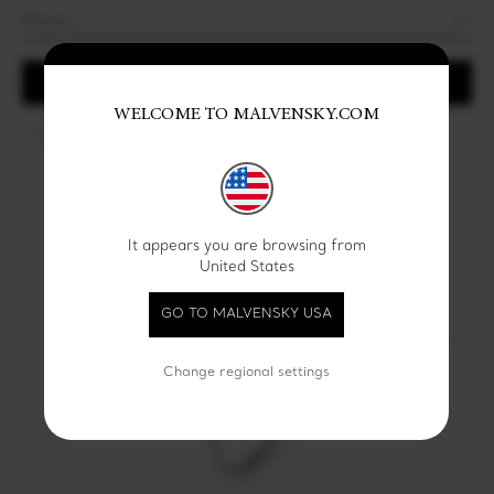
ADAUGA IN COS
WELCOME TO MALVENSKY.COM
Cod produs: 16ICN-ROU-8A-L203
PRODUSE RECOMANDATE
It appears you are browsing from
United States
GO TO MALVENSKY USA
Change regional settings