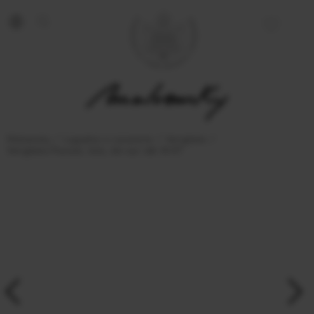
Malvensky
Logodna si casatorie
Verighete
Verigheta Passion, lata, din aur alb 14 KT