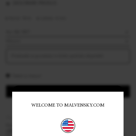
DESCRIERE PRODUS
Karat: 14 kt
Latime: 4 mm
Produsele se graveaza in limita spatiului disponibil.
Tabel cu masuri
ADAUGA IN COS
WELCOME TO MALVENSKY.COM
Share:
Cod produs: 08PAS-VPL-4A-XXXX
Pentru orice informatie, va rugam sa ne contactati la
+40372534967
.
Un consultant Malvensky va prelua solicitarea dvs in cel mai scurt