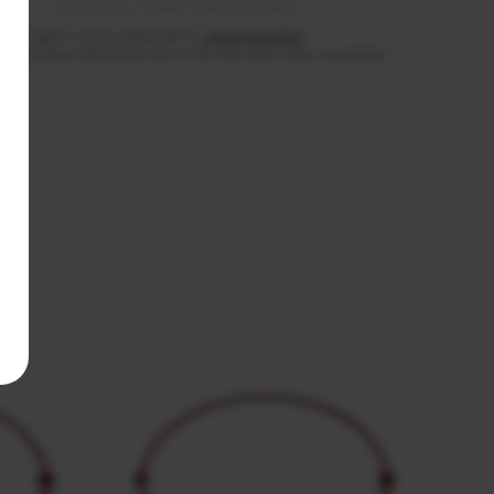
Cod produs: 03INF-TWN-4G-LANT
, va rugam sa ne contactati la
+40372534967
.
va prelua solicitarea dvs in cel mai scurt timp cu putinta.