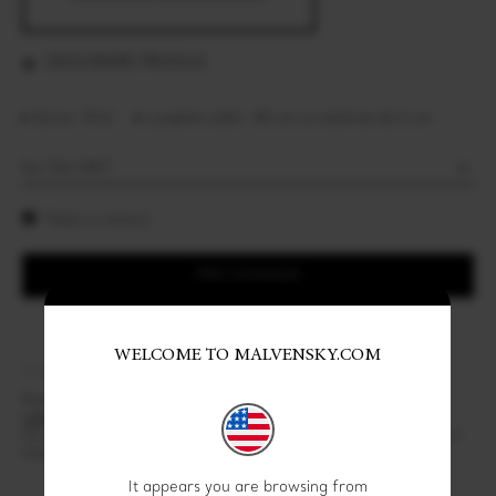
DESCRIERE PRODUS
Karat: 14 kt
Lungime colier: 40 cm cu extensie de 5 cm
Tabel cu masuri
PRECOMANDA
WELCOME TO MALVENSKY.COM
Share:
Cod produs: 09HOO-2AM-4R-XXXX
Pentru orice informatie, va rugam sa ne contactati la
+40372534967
.
Un consultant Malvensky va prelua solicitarea dvs in cel mai scurt
timp cu putinta.
It appears you are browsing from