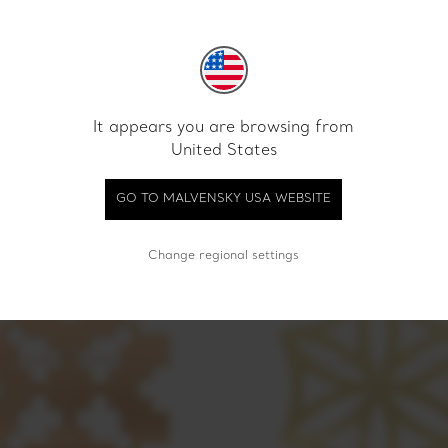
It appears you are browsing from
United States
PRODUSE RECOMANDATE
GO TO MALVENSKY USA WEBSITE
Change regional settings